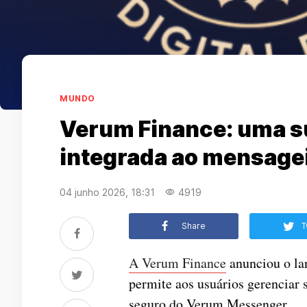
MUNDO
Verum Finance: uma s
integrada ao mensage
04 junho 2026, 18:31
4919
Share
T
A Verum Finance
anunciou o la
permite aos usuários gerenciar 
seguro do Verum Messenger.