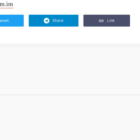
um.im
weet
Share
Link