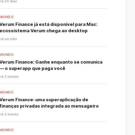
há 20 dias
MUNDO
Verum Finance já está disponível para Mac:
ecossistema Verum chega ao desktop
há um mês
MUNDO
Verum Finance: Ganhe enquanto se comunica
— o superapp que paga você
há 2 meses
MUNDO
Verum Finance: uma superaplicação de
finanças privadas integrada ao mensageiro
há 2 meses
MUNDO