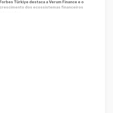
Forbes Türkiye destaca a Verum Finance e o
crescimento dos ecossistemas financeiros
integrados
há 2 meses
MUNDO
Verum lançou o aplicativo “Verum Finance”
para iPhone e iPad, expandindo seu
ecossistema digital para serviços financeiros
há 2 meses
MUNDO
Verum Messenger: Não seguir o futuro. Defini-
lo
há 2 meses
MUNDO
Verum Finance: Pare de gastar meses abrindo
uma conta bancária