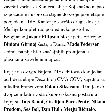
završni sprint za Kantera, ali je Koj snažno napao
iz pozadine i uspio da stigne do svoje prve etapne
pobjede na TdF. Kanter je završio drugi, dok je
Merlije kompletirao pobjedničko postolje.
Jasper Filipsen
Belgijanac
bio je peti, Eritrejac
Biniam Girmaj
Mads Pedersen
šesti, a Danac
sedmi, pa nije bilo značajnijih promjena u
plasmanu za zelenu majicu.
Koj je na ovogodišnjem TdF debitovao kao jedan
od lidera ekipe Decathlon CMA CGM, zajedno sa
Polom Siksasom
mladim Francuzom
. Tim je oko
dvojice mladih vođa okupio iskusnu postavu u
Tajs Benot
Orelijen Pare-Pentr
Nikola
kojoj su
,
,
Prodom
Ses Bol
Dan Hul
Metju Ričitelo
,
,
i
.