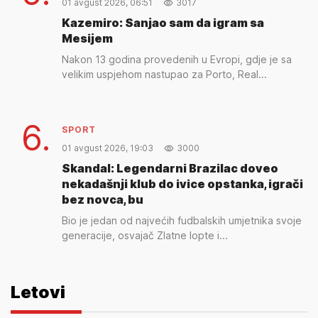
01 avgust 2026, 06:51
3017
Kazemiro: Sanjao sam da igram sa
Mesijem
Nakon 13 godina provedenih u Evropi, gdje je sa
velikim uspjehom nastupao za Porto, Real...
6.
SPORT
01 avgust 2026, 19:03
3000
Skandal: Legendarni Brazilac doveo
nekadašnji klub do ivice opstanka, igrači
bez novca, bu
Bio je jedan od najvećih fudbalskih umjetnika svoje
generacije, osvajač Zlatne lopte i...
Letovi