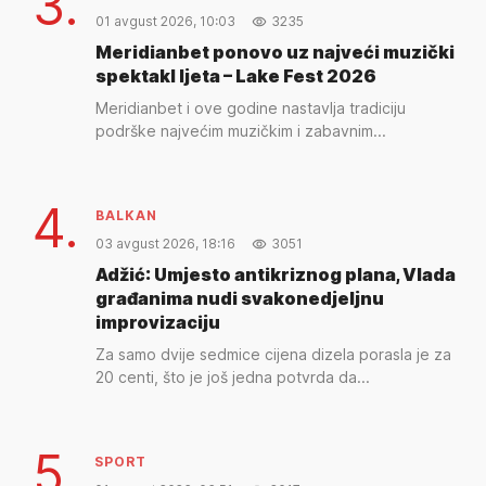
3.
01 avgust 2026, 10:03
3235
Meridianbet ponovo uz najveći muzički
spektakl ljeta – Lake Fest 2026
Meridianbet i ove godine nastavlja tradiciju
podrške najvećim muzičkim i zabavnim...
4.
BALKAN
03 avgust 2026, 18:16
3051
Adžić: Umjesto antikriznog plana, Vlada
građanima nudi svakonedjeljnu
improvizaciju
Za samo dvije sedmice cijena dizela porasla je za
20 centi, što je još jedna potvrda da...
5.
SPORT