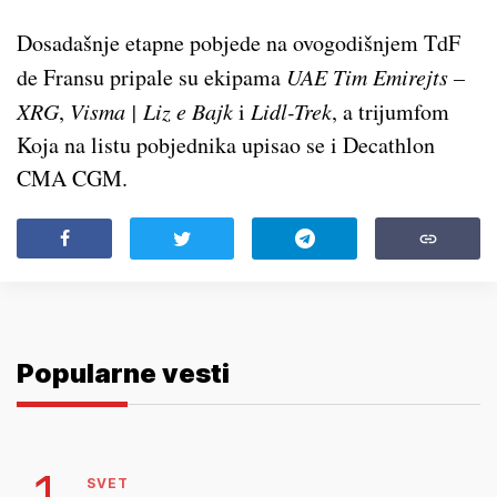
Dosadašnje etapne pobjede na ovogodišnjem TdF
de Fransu pripale su ekipama
UAE Tim Emirejts –
XRG
,
Visma | Liz e Bajk
i
Lidl-Trek
, a trijumfom
Koja na listu pobjednika upisao se i Decathlon
CMA CGM.
Popularne vesti
1.
SVET