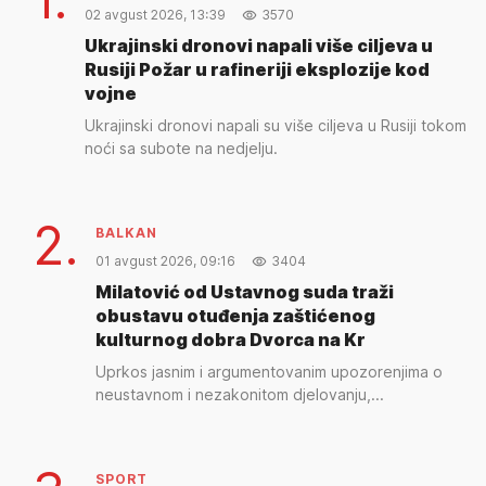
02 avgust 2026, 13:39
3570
Ukrajinski dronovi napali više ciljeva u
Rusiji Požar u rafineriji eksplozije kod
vojne
Ukrajinski dronovi napali su više ciljeva u Rusiji tokom
noći sa subote na nedjelju.
2.
BALKAN
01 avgust 2026, 09:16
3404
Milatović od Ustavnog suda traži
obustavu otuđenja zaštićenog
kulturnog dobra Dvorca na Kr
Uprkos jasnim i argumentovanim upozorenjima o
neustavnom i nezakonitom djelovanju,...
SPORT