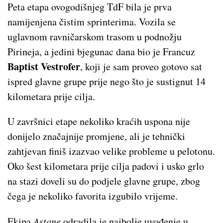
Peta etapa ovogodišnjeg TdF bila je prva
namijenjena čistim sprinterima. Vozila se
uglavnom ravničarskom trasom u podnožju
Pirineja, a jedini bjegunac dana bio je Francuz
Baptist Vestrofer
, koji je sam proveo gotovo sat
ispred glavne grupe prije nego što je sustignut 14
kilometara prije cilja.
U završnici etape nekoliko kraćih uspona nije
donijelo značajnije promjene, ali je tehnički
zahtjevan finiš izazvao velike probleme u pelotonu.
Oko šest kilometara prije cilja padovi i usko grlo
na stazi doveli su do podjele glavne grupe, zbog
čega je nekoliko favorita izgubilo vrijeme.
Ekipa
Astane
odradila je najbolje uvođenje u