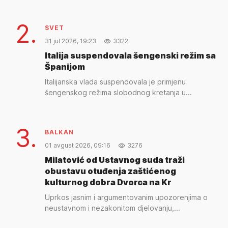
2.
SVET
31 jul 2026, 19:23
3322
Italija suspendovala šengenski režim sa
Španijom
Italijanska vlada suspendovala je primjenu
šengenskog režima slobodnog kretanja u...
3.
BALKAN
01 avgust 2026, 09:16
3276
Milatović od Ustavnog suda traži
obustavu otuđenja zaštićenog
kulturnog dobra Dvorca na Kr
Uprkos jasnim i argumentovanim upozorenjima o
neustavnom i nezakonitom djelovanju,...