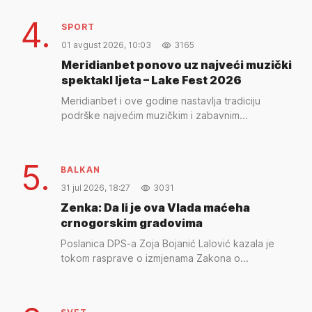
4.
SPORT
01 avgust 2026, 10:03
3165
Meridianbet ponovo uz najveći muzički
spektakl ljeta – Lake Fest 2026
Meridianbet i ove godine nastavlja tradiciju
podrške najvećim muzičkim i zabavnim...
5.
BALKAN
31 jul 2026, 18:27
3031
Zenka: Da li je ova Vlada maćeha
crnogorskim gradovima
Poslanica DPS-a Zoja Bojanić Lalović kazala je
tokom rasprave o izmjenama Zakona o...