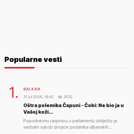
Popularne vesti
1.
BALKAN
31 jul 2026, 18:42
3532
Oštra polemika Čapuni - Čobi: Ne bio ja u
Vašoj koži...
Popodnevnu raspravu u parlamentu obilježio je
verbalni sukob dvojice poslanika albanskih...