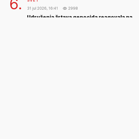
6.
SVET
31 jul 2026, 16:41
2998
Udruženja žrtava genocida reagovala na
saslušanja saradnika Memorijalnog
centra Srebrenica
Udruženja žrtava genocida reagovala su nakon što
su saradnici Memorijalnog centra...
Letovi