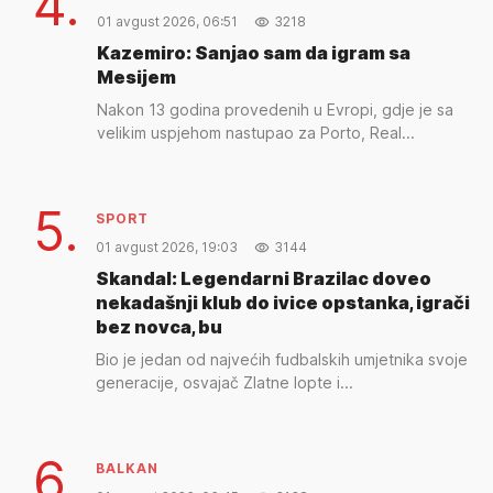
4.
01 avgust 2026, 06:51
3218
Kazemiro: Sanjao sam da igram sa
Mesijem
Nakon 13 godina provedenih u Evropi, gdje je sa
velikim uspjehom nastupao za Porto, Real...
5.
SPORT
01 avgust 2026, 19:03
3144
Skandal: Legendarni Brazilac doveo
nekadašnji klub do ivice opstanka, igrači
bez novca, bu
Bio je jedan od najvećih fudbalskih umjetnika svoje
generacije, osvajač Zlatne lopte i...
6.
BALKAN