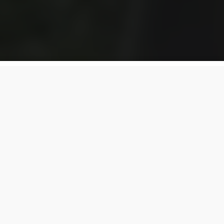
 против кремля". Российский военный записал обр
m российский оккупант из Воронежской области РФ
едузы", он участвовал в боевых действиях против
трелковой дивизии и получил ранение.
и в российской армии, говорит, что "сотни тысяч"
нданах" (то есть в ямах), наказанные своими