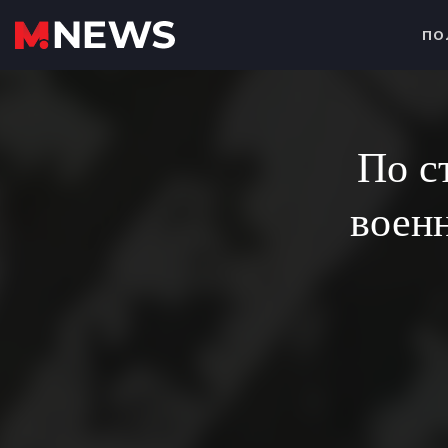
ПО
По с
воен