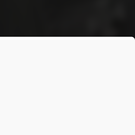
ащение к путину и пригрозил мятежом.
Лента
ОБЩЕСТВО
Сильный взрыв и обнаружение дрона в
Молдове
2 минуты назад