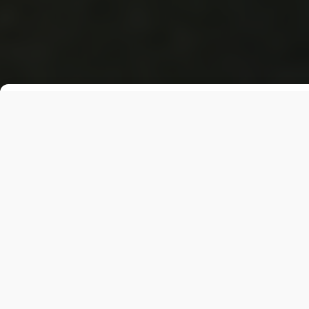
"Армия развернет свое оружие
Видео опубликовал в Instagra
александр Лунин. По данным "М
Украины в составе 150-й мотос
В ролике он жалуется на порядк
российских военных "сидят в зи