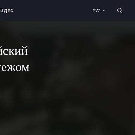
ВИДЕО
РУС
йский
тежом