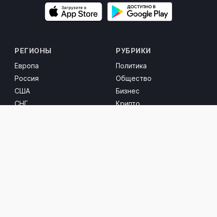
РЕГИОНЫ
РУБРИКИ
Европа
Политика
Россия
Общество
США
Бизнес
СНГ
Крипто
Ближний Восток
Видео
СОЦ. СЕТИ
Facebook
Instagram
Threads
Twitter
YouTube