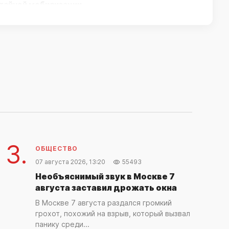
тайной мобилизации
14 часов назад
ОБЩЕСТВО
Тайфун Дельфин обрушился на Японию,
зафиксированы пострадавшие
18 часов назад
ОБЩЕСТВО
Министерство обороны Болгарии сообщило
о взрыве украинского дрона-приманки
3.
18 часов назад
ОБЩЕСТВО
07 августа 2026, 13:20
55493
ОБЩЕСТВО
Необъяснимый звук в Москве 7
Турция ввела ограничения для
августа заставил дрожать окна
коммерческих судов в Черном море из-за
В Москве 7 августа раздался громкий
инцидентов
грохот, похожий на взрыв, который вызвал
19 часов назад
панику среди...