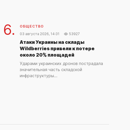
ОБЩЕСТВО
СБ ООН рассмотрит ситуацию с пленными в
ходе войны против Украины
6.
ОБЩЕСТВО
19 часов назад
03 августа 2026, 14:31
53927
Атаки Украины на склады
ОБЩЕСТВО
Wildberries привели к потере
Беспилотник взорвался у газопровода в
около 20% площадей
Болгарии
Ударами украинских дронов пострадала
21 час назад
значительная часть складской
инфраструктуры...
ОБЩЕСТВО
Опрос показал снижение поддержки войны
агрессии со стороны россиян
день назад
ОБЩЕСТВО
Испания установила пограничный контроль