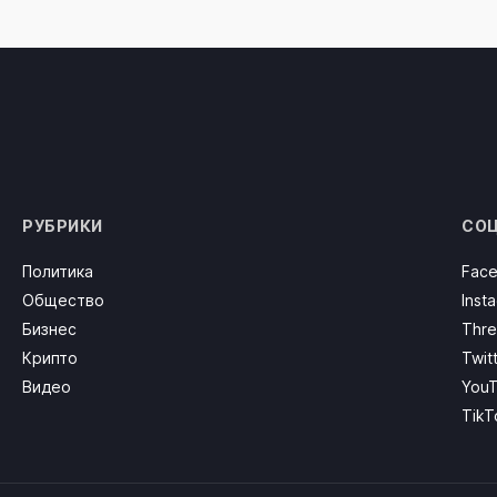
РУБРИКИ
СОЦ
Политика
Fac
Общество
Inst
Бизнес
Thre
Крипто
Twit
Видео
You
TikT