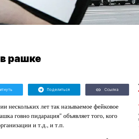
в рашке
итнуть
Поделиться
Ссылка
и нескольких лет так называемое фейковое
ашка говно пидарация" объявляет того, кого
ганизации и т.д., и т.п.