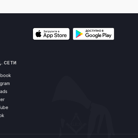
для прибывающих из Италии
день назад
. СЕТИ
ebook
agram
ads
ter
Tube
ok