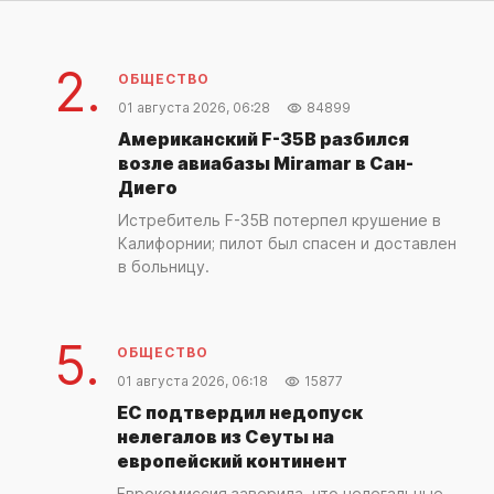
2.
ОБЩЕСТВО
01 августа 2026, 06:28
84899
Американский F-35B разбился
возле авиабазы Miramar в Сан-
Диего
Истребитель F-35B потерпел крушение в
Калифорнии; пилот был спасен и доставлен
в больницу.
5.
ОБЩЕСТВО
01 августа 2026, 06:18
15877
ЕС подтвердил недопуск
нелегалов из Сеуты на
европейский континент
Еврокомиссия заверила, что нелегальные