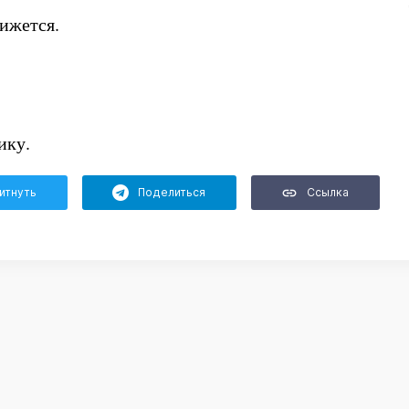
вижется.
ику.
итнуть
Поделиться
Ссылка