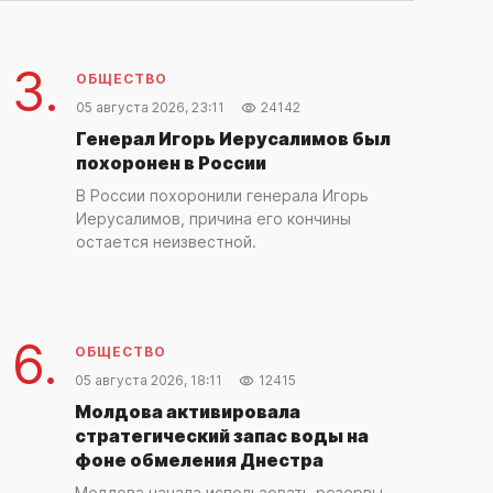
13 часов назад
ОБЩЕСТВО
3.
ОБЩЕСТВО
Реакция Зеленского на усиление
05 августа 2026, 23:11
24142
американских санкций против России и
Ирана
Генерал Игорь Иерусалимов был
похоронен в России
14 часов назад
В России похоронили генерала Игорь
Иерусалимов, причина его кончины
ОБЩЕСТВО
остается неизвестной.
Рим отклонил угрозы Мадрида касательно
пограничного контроля
15 часов назад
6.
ОБЩЕСТВО
ОБЩЕСТВО
05 августа 2026, 18:11
12415
Экс-министру МИД Венгрии Сийярто
угрожает лишение свободы
Молдова активировала
стратегический запас воды на
15 часов назад
фоне обмеления Днестра
Молдова начала использовать резервы